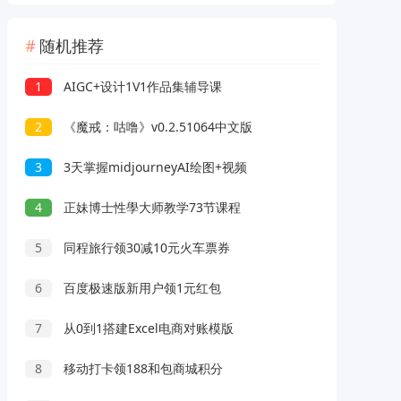
随机推荐
1
AIGC+设计1V1作品集辅导课
2
《魔戒：咕噜》v0.2.51064中文版
3
3天掌握midjourneyAI绘图+视频
4
正妹博士性學大师教学73节课程
5
同程旅行领30减10元火车票券
6
百度极速版新用户领1元红包
7
从0到1搭建Excel电商对账模版
8
移动打卡领188和包商城积分