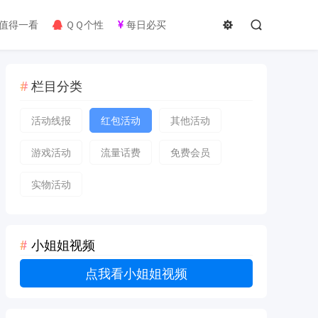
值得一看
ＱＱ个性
每日必买
栏目分类
活动线报
红包活动
其他活动
游戏活动
流量话费
免费会员
实物活动
小姐姐视频
点我看小姐姐视频