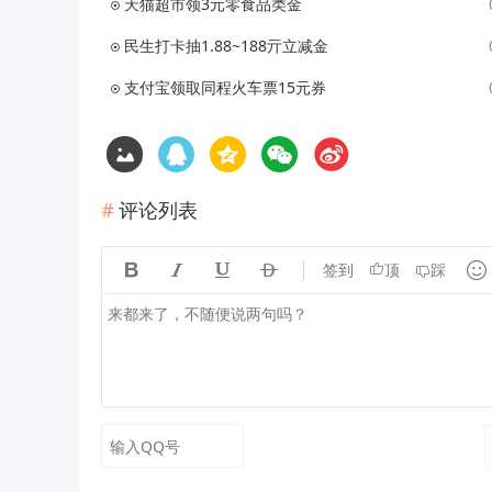
天猫超市领3元零食品类金
民生打卡抽1.88~188亓立减金
支付宝领取同程火车票15元券
评论列表





签到
顶
踩