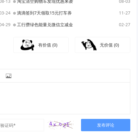
08-13
淘宝清空购物车发现优惠来袭
08-03
03-24
滴滴签到7天领取15元打车券
11-27
04-29
工行攒绿色能量兑微信立减金
02-27
有价值
(0)
无价值
(0)

发布评论