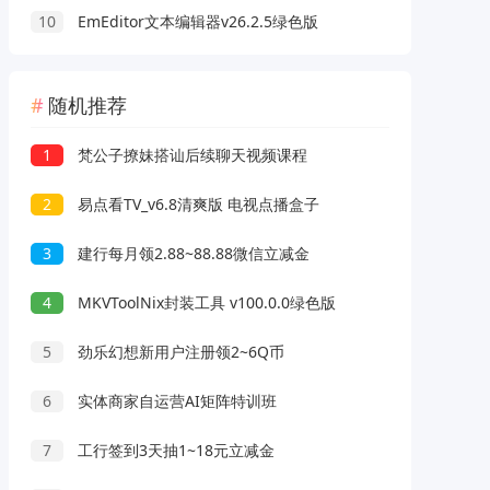
10
EmEditor文本编辑器v26.2.5绿色版
随机推荐
1
梵公子撩妹搭讪后续聊天视频课程
2
易点看TV_v6.8清爽版 电视点播盒子
3
建行每月领2.88~88.88微信立减金
4
MKVToolNix封装工具 v100.0.0绿色版
5
劲乐幻想新用户注册领2~6Q币
6
实体商家自运营AI矩阵特训班
7
工行签到3天抽1~18元立减金