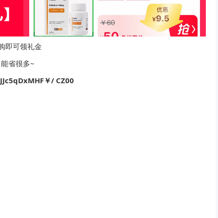
购即可领礼金
！能省很多~
JJc5qDxMHF￥/ CZ00