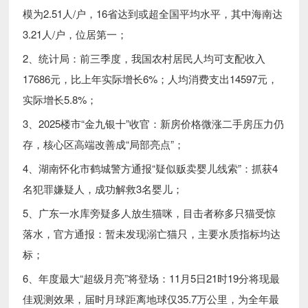
模为2.51人/户，16省达到或超全国平均水平，其中海南达
3.21人/户，位居第一；
2、统计局：前三季度，我国农村居民人均可支配收入
17686元，比上年实际增长6%；人均消费支出14597元，
实际增长5.8%；
3、2025楼市“金九银十”收官：新房价格微涨二手房压力仍
存，核心区高端改善成“局部亮点”；
4、湖南怀化市鹤城警方通报“疑似贩卖婴儿线索”：抓获4
名犯罪嫌疑人，成功解救3名婴儿；
5、广东一水库旁疑多人放生猫咪，目击者称多只猫受惊
落水，官方通报：暂未发现溺亡猫只，主要水质指标均达
标；
6、年度最大“超级月亮”将登场：11月5日21时19分将现最
佳观测效果，届时月球距离地球仅35.7万公里，为全年最