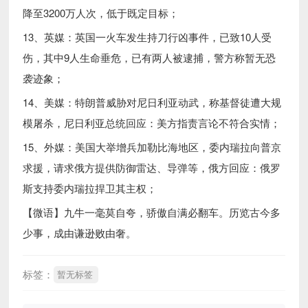
降至3200万人次，低于既定目标；
13、英媒：英国一火车发生持刀行凶事件，已致10人受
伤，其中9人生命垂危，已有两人被逮捕，警方称暂无恐
袭迹象；
14、美媒：特朗普威胁对尼日利亚动武，称基督徒遭大规
模屠杀，尼日利亚总统回应：美方指责言论不符合实情；
15、外媒：美国大举增兵加勒比海地区，委内瑞拉向普京
求援，请求俄方提供防御雷达、导弹等，俄方回应：俄罗
斯支持委内瑞拉捍卫其主权；
【微语】九牛一毫莫自夸，骄傲自满必翻车。历览古今多
少事，成由谦逊败由奢。
标签：
暂无标签