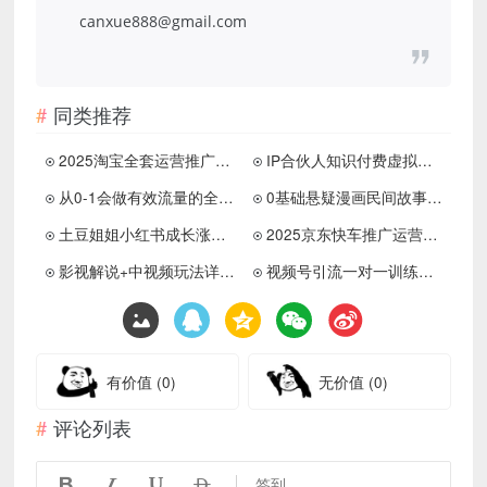
canxue888@gmail.com
同类推荐
2025淘宝全套运营推广现场课程
IP合伙人知识付费虚拟项目
从0-1会做有效流量的全案操盘手
0基础悬疑漫画民间故事小说推文
土豆姐姐小红书成长涨粉营
2025京东快车推广运营宝典
影视解说+中视频玩法详细教程
视频号引流一对一训练营课程
有价值
(0)
无价值
(0)
评论列表




签到