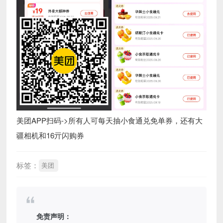
美团APP扫码->所有人可每天抽小食通兑免单券，还有大
疆相机和16亓闪购券
标签：
美团
免责声明：