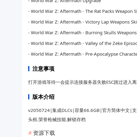
- World War Z: Aftermath Upgrade
- World War Z: Aftermath - The Rat Packs Weapon S
- World War Z: Aftermath - Victory Lap Weapons Sk
- World War Z: Aftermath - Burning Skulls Weapons
- World War Z: Aftermath - Valley of the Zeke Episo
- World War Z: Aftermath - Pre-Apocalypse Characte
注意事项
打开游戏等待一会提示连接服务器失败ESC跳过进入
版本介绍
v2050724|集成DLCs|容量66.6GB|官方简体中
头框.荣誉枪械技能.解锁存档
资源下载