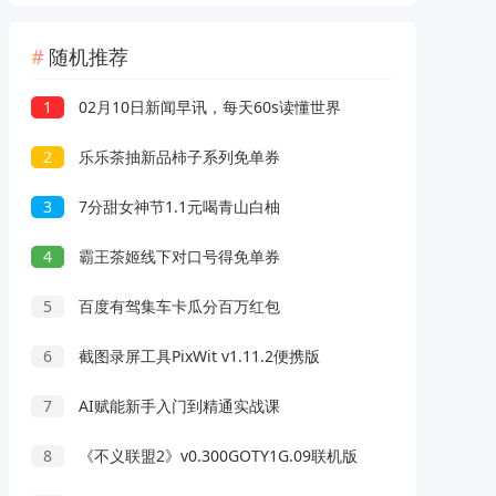
随机推荐
1
02月10日新闻早讯，每天60s读懂世界
2
乐乐茶抽新品柿子系列免单券
3
7分甜女神节1.1元喝青山白柚
4
霸王茶姬线下对口号得免单券
5
百度有驾集车卡瓜分百万红包
6
截图录屏工具PixWit v1.11.2便携版
7
AI赋能新手入门到精通实战课
8
《不义联盟2》v0.300GOTY1G.09联机版