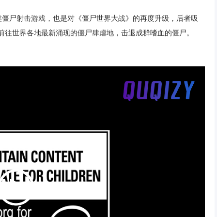
类僵尸射击游戏，也是对《僵尸世界大战》的再度升级，后者吸
，前往世界各地最新涌现的僵尸肆虐地，击退成群嗜血的僵尸。