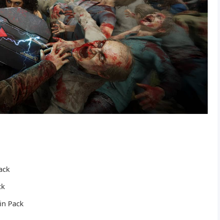
ack
ck
in Pack