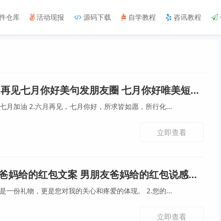
件仓库
活动现报
源码下载
自学教程
咨讯教程
月再见七月你好美句发朋友圈 七月你好唯美短句好听
1.所有的努力都不被辜负，七月加油 2.六月再见，七月你好，所求皆如愿，所行化...
立即查看
爸妈给的红包文案 男朋友爸妈给的红包说感谢的话
1.谢谢您的红包，这不仅仅是一份礼物，更是您对我的关心和疼爱的体现。 2.您的...
立即查看