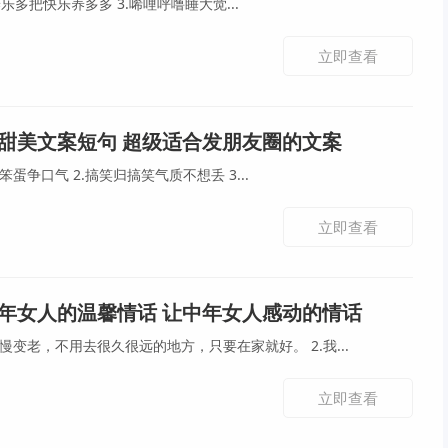
1.几月几日天气晴 2.多喝养乐多把快乐养多多 3.唏哩呼噜睡大觉...
立即查看
甜美文案短句 超级适合发朋友圈的文案
1.聪明的人太多了我必须为笨蛋争口气 2.搞笑归搞笑气质不想丢 3...
立即查看
年女人的温馨情话 让中年女人感动的情话
1.亲爱的，我想和你一起慢慢变老，不用去很久很远的地方，只要在家就好。 2.我...
立即查看