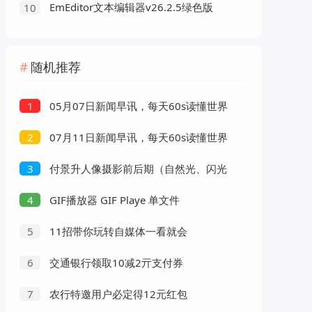
EmEditor文本编辑器v26.2.5绿色版
10
随机推荐
05月07日新闻早讯，每天60s读懂世界
1
07月11日新闻早讯，每天60s读懂世界
2
付景升人像摄影前后期（自然光、闪光
3
灯）
GIF播放器 GIF Playe 单文件
4
11招带你玩转自媒体一看就会
5
交通银行领取10减2亓支付券
6
农行特邀用户必定得12元红包
7