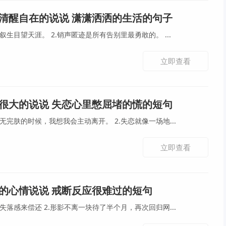
清醒自在的说说 潇潇洒洒的生活的句子
1.我读书喝茶，听风看雨，叙生目望天涯。 2.销声匿迹是所有告别里最勇敢的。 ...
立即查看
很大的说说 失恋心里憋屈堵的慌的短句
1.当我把热情耗尽，伤的体无完肤的时候，我想我会主动离开。 2.失恋就像一场地...
立即查看
的心情说说 戒断反应很难过的短句
1.透支的快乐要用无数倍的失落感来偿还 2.形影不离一块待了半个月，再次回归网...