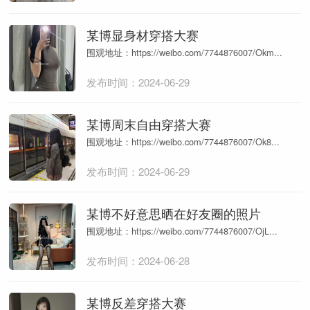
某博显身材穿搭大赛
围观地址：https://weibo.com/7744876007/Okm...
发布时间：2024-06-29
某博周末自由穿搭大赛
围观地址：https://weibo.com/7744876007/Ok8...
发布时间：2024-06-29
某博不好意思晒在好友圈的照片
围观地址：https://weibo.com/7744876007/OjL...
发布时间：2024-06-28
某博反差穿搭大赛