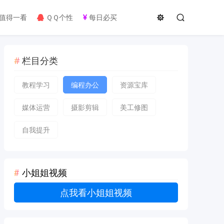
值得一看
ＱＱ个性
每日必买
栏目分类
教程学习
编程办公
资源宝库
媒体运营
摄影剪辑
美工修图
自我提升
小姐姐视频
点我看小姐姐视频