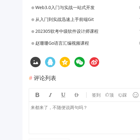
Web3.0入门与实战一站式开发
从入门到实战迅速上手前端Git
202305软考中级软件设计师课程
赵珊珊Go语言汇编视频课程
评论列表





签到
顶
踩