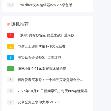
10
EmEditor文本编辑器v26.2.5绿色版
随机推荐
1
《JOJO的奇妙冒险 群星之战》重制版
2
电信云上迎新季抽1~100元话费
3
淘宝钻石会员领5亓点淘红包
4
腾讯地图0.01元喝蜜雪冰城奶茶
5
福利爱看买家秀：一个精品买家秀聚合分享平台
6
2025年10月10日新闻早讯，每天60s读懂世界
7
安卓全免去水印大师 v1.7.6