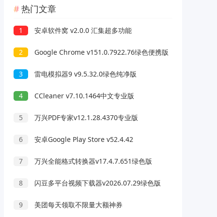
热门文章
1
安卓软件窝 v2.0.0 汇集超多功能
2
Google Chrome v151.0.7922.76绿色便携版
3
雷电模拟器9 v9.5.32.0绿色纯净版
4
CCleaner v7.10.1464中文专业版
5
万兴PDF专家v12.1.28.4370专业版
6
安卓Google Play Store v52.4.42
7
万兴全能格式转换器v17.4.7.651绿色版
8
闪豆多平台视频下载器v2026.07.29绿色版
9
美团每天领取不限量大额神券