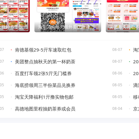
大额神券干饭
淘宝闪购每天领外卖优惠券
美团每天领取
肯德基领29-5亓车速取红包
淘
07
08-07
美团整点抽秋天的第一杯奶茶
2
07
08-07
百度打车领2张5亓无门槛券
2
06
08-06
海底捞领周三半份菜品兑换券
滴
05
08-05
淘宝天降福利1亓撸实物包邮
移
05
08-05
高德地图里程抽奶茶券或会员
京
05
08-04