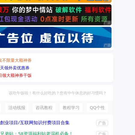
取不限量大额神券
天领外卖优惠券
日领大额神券干饭
该吃午饭啦！有什么好吃的？您有中午休息的好习惯吗？
活动线报
咨讯教程
教程学习
QQ个性
創业項目/互联网知识付费項目合集
广告
兄弟站：58资源福利站老湿机必备！
广告