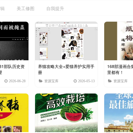
剪辑
美工修图
自我提升
731部队历史资
养猫攻略大全+爱猫养护实用手
168部漫画
理
册
里都有！
2026-06-28
资源宝库
2026-05-13
资源宝库