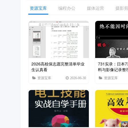
资源宝库
编程办公
媒体运营
摄影
2026高校保志愿完整清单毕业
731实录：日本
生认真看
料与影像记录整
资源宝库
2026-06-30
资源宝库