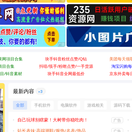
联网項目合集
块手钭音粉丝点赞/Q钻
美团每天领
項目合集
抖喑/筷手/粉咝点赞/一手货源
淘宝闪购每
目/钭音素材
块手钭音全网最低价
京东外卖每
最新内容
+3
全部
手机软件
电脑软件
游戏相关
源码下载
自己玩球别瞎蒙！大树带你稳吃肉！
广告
站长表妹:高端潮鞋/服饰/名表/饰品
广告