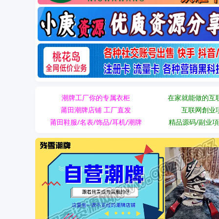
潮牌工厂你的专属衣柜
在家就能做的互
莆田潮牌店铺 工厂直发
互联网創业
莆田鞋服/名表/饰品/耳机/潮牌
精品源码/副业項