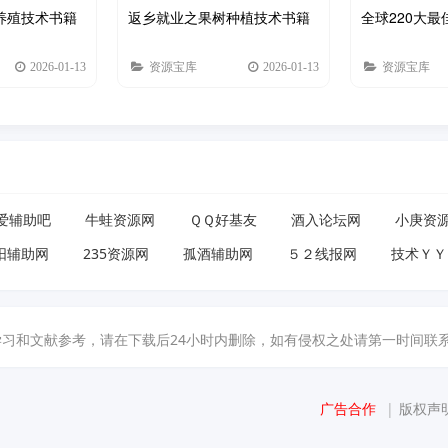
养殖技术书籍
返乡就业之果树种植技术书籍
全球220大最
2026-01-13
资源宝库
2026-01-13
资源宝库
爱辅助吧
牛蛙资源网
ＱＱ好基友
酒入论坛网
小庚资
阳辅助网
235资源网
孤酒辅助网
５２线报网
技术ＹＹ
献参考，请在下载后24小时内删除，如有侵权之处请第一时间联系我们删除。敬请谅
广告合作
|
版权声