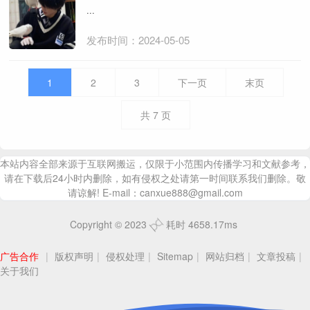
...
发布时间：2024-05-05
1
2
3
下一页
末页
共
7
页
本站内容全部来源于互联网搬运，仅限于小范围内传播学习和文献参考，
请在下载后24小时内删除，如有侵权之处请第一时间联系我们删除。敬
请谅解! E-mail：canxue888@gmail.com
Copyright © 2023
耗时 4658.17ms
广告合作
|
版权声明
|
侵权处理
|
Sitemap
|
网站归档
|
文章投稿
|
关于我们