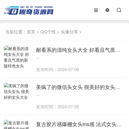
当前位置：
首页
>
QQ个性
>
头像分享
>
耐看系的清纯女头大全 好看且气质的新版特色女头
...
发布时间：2024-07-06
美疯了的微信头女头 很美好的女头大全
...
发布时间：2024-07-05
复古胶片感爆棚女头ins感 法式女头复古感好看