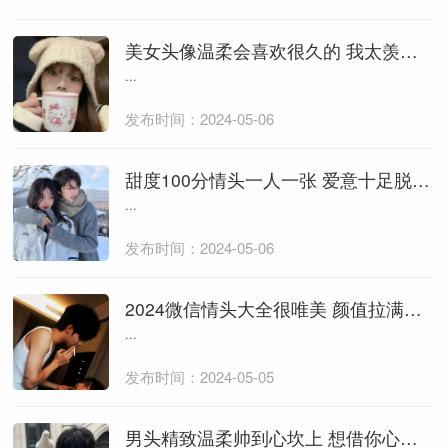
美女头像温柔会喜欢很久的 我太羡慕明目张胆的偏爱了
...
发布时间：2024-05-06
甜度100分情头一人一张 爱意十足脱单必备的情头
...
发布时间：2024-05-06
2024微信情头大全很唯美 颜值拉满的浪漫情头大全
...
发布时间：2024-05-05
男头精致温柔帅到心坎上 想借你心头的月亮乘进一片浪漫