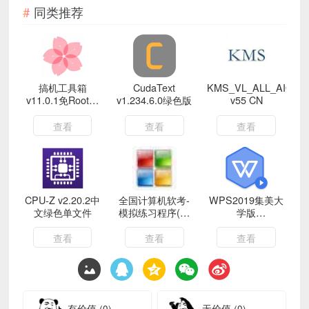
同类推荐
搞机工具箱
CudaText
KMS_VL_ALL_AIO
v11.0.1免Root调
v1.234.6.0绿色版
v55 CN
试安卓
查看
查看
查看
CPU-Z v2.20.2中
全国计算机软考-
WPS2019集美大
文绿色单文件
模拟练习程序(高
学版
级) 离线学习版
v11.8.6.11825
查看
查看
查看
有价值
(0)
无价值
(0)