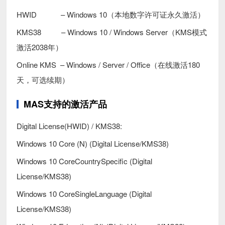
HWID – Windows 10（本地数字许可证永久激活）
KMS38 – Windows 10 / Windows Server（KMS模式
激活2038年）
Online KMS – Windows / Server / Office（在线激活180
天，可选续期）
MAS支持的激活产品
Digital License(HWID) / KMS38:
Windows 10 Core (N) (Digital License/KMS38)
Windows 10 CoreCountrySpecific (Digital
License/KMS38)
Windows 10 CoreSingleLanguage (Digital
License/KMS38)