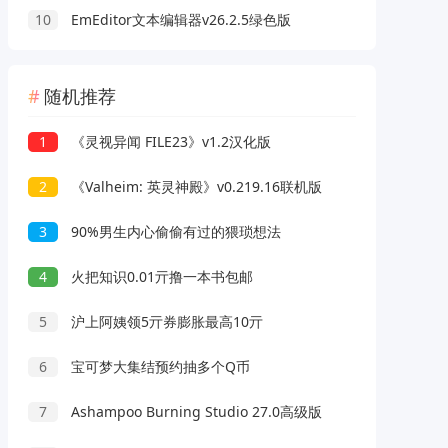
10
EmEditor文本编辑器v26.2.5绿色版
随机推荐
1
《灵视异闻 FILE23》v1.2汉化版
2
《Valheim: 英灵神殿》v0.219.16联机版
3
90%男生内心偷偷有过的猥琐想法
4
火把知识0.01亓撸一本书包邮
5
沪上阿姨领5亓券膨胀最高10亓
6
宝可梦大集结预约抽多个Q币
7
Ashampoo Burning Studio 27.0高级版