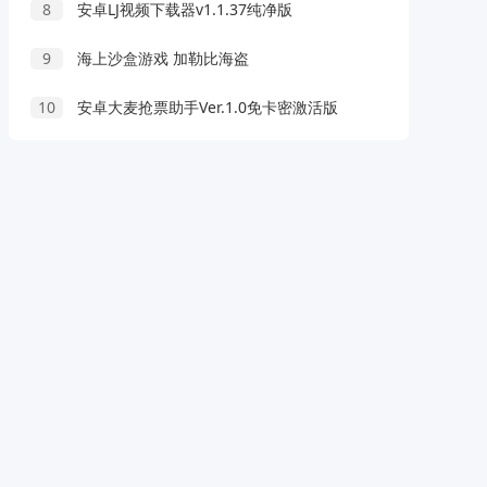
8
安卓LJ视频下载器v1.1.37纯净版
9
海上沙盒游戏 加勒比海盗
10
安卓大麦抢票助手Ver.1.0免卡密激活版