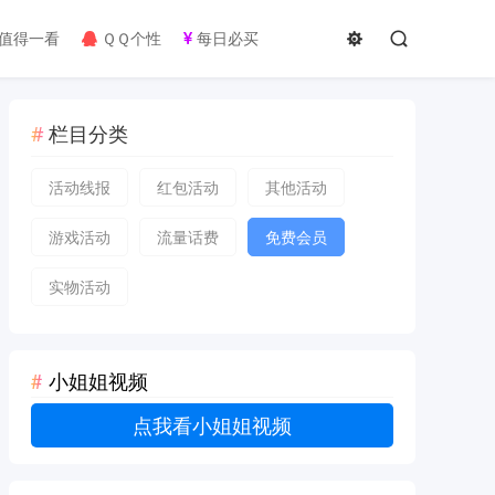
值得一看
ＱＱ个性
每日必买
栏目分类
活动线报
红包活动
其他活动
游戏活动
流量话费
免费会员
实物活动
小姐姐视频
点我看小姐姐视频