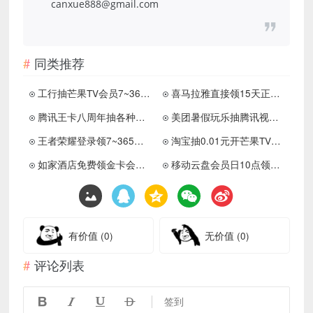
canxue888@gmail.com
同类推荐
工行抽芒果TV会员7~365天
喜马拉雅直接领15天正式会员
腾讯王卡八周年抽各种会员等
美团暑假玩乐抽腾讯视频月卡
王者荣耀登录领7~365天绿钻
淘宝抽0.01元开芒果TV会员5天
如家酒店免费领金卡会员30天
移动云盘会员日10点领视频会员
有价值
(0)
无价值
(0)
评论列表




签到