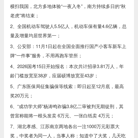
横扫我国，北方多地体验“一夜入冬”，南方持续多日的“秋
老虎”将结束；
2、全国机动车驾驶人5.5亿人，机动车保有量4.6亿辆，总
量及增量均居世界第一；
3、公安部：11月1日起在全国全面推行国产小客车新车上
牌“一件事”服务，不用再跑车管所；
4、2026国考15日开始报名：本次共计招录3.81万人，年
龄门槛放宽至38岁，应届硕博放宽至43岁；
5、广东医保局征集骗保等线索：即日起至12月底，最高
奖20万元；
6、“成功学大师”杨涛鸣诈骗3.8亿二审被判无期徒刑，其
曾宣称能将一根头发卖 6万元、一张白纸卖 4万元；
7、湖北孝感、江苏南京两地各出一注1000万元彩票大
奖，中奖者为同一人，当事人称：知道中了大奖，几天吃