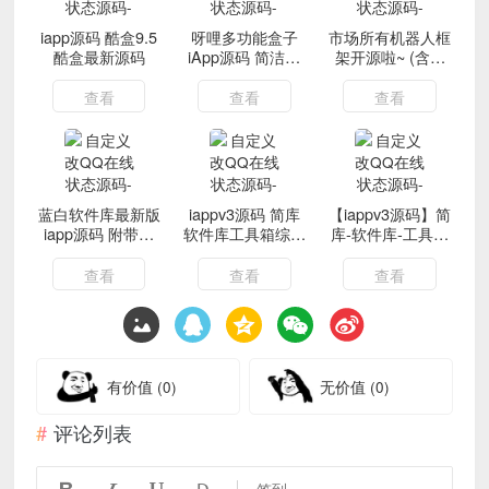
iapp源码 酷盒9.5
呀哩多功能盒子
市场所有机器人框
酷盒最新源码
iApp源码 简洁多
架开源啦~ (含vx
功能
框架)各位拿去研
究吧
查看
查看
查看
蓝白软件库最新版
iappv3源码 简库
【iappv3源码】简
iapp源码 附带简
软件库工具箱综合
库-软件库-工具箱
易教程
源码
综合源码
查看
查看
查看
有价值
(0)
无价值
(0)
评论列表