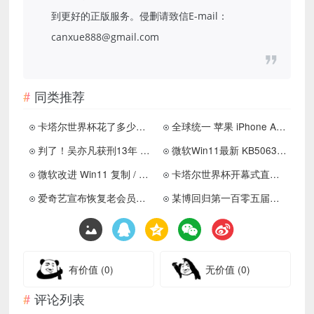
到更好的正版服务。侵删请致信E-mail：
canxue888@gmail.com
同类推荐
卡塔尔世界杯花了多少钱 卡塔尔世界杯特别之处有哪些
全球统一 苹果 iPhone Air 将仅支持 eSIM
判了！吴亦凡获刑13年 附加驱逐出境
微软Win11最新 KB5063878 更新被曝存在 Bug
微软改进 Win11 复制 / 粘贴对话框
卡塔尔世界杯开幕式直播回放在哪里看？世界杯开幕式回放观看教程
爱奇艺宣布恢复老会员高清投屏
某博回归第一百零五届黑S大赛
有价值
(0)
无价值
(0)
评论列表