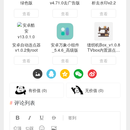
绿色版
v4.71.0去广告版
析去水印v2.2
查看
查看
查看
安卓自动连点器
安卓万象小组件
缝纫机Box_v1.0.8
v1.0.2免root
_5.4.6_高级版
TVbox内置源点播
直播
查看
查看
查看
有价值
(0)
无价值
(0)
评论列表




签到


顶
踩