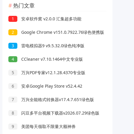
热门文章
1
安卓软件窝 v2.0.0 汇集超多功能
2
Google Chrome v151.0.7922.76绿色便携版
3
雷电模拟器9 v9.5.32.0绿色纯净版
4
CCleaner v7.10.1464中文专业版
5
万兴PDF专家v12.1.28.4370专业版
6
安卓Google Play Store v52.4.42
7
万兴全能格式转换器v17.4.7.651绿色版
8
闪豆多平台视频下载器v2026.07.29绿色版
9
美团每天领取不限量大额神券