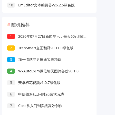
10
EmEditor文本编辑器v26.2.5绿色版
随机推荐
1
2026年07月27日新闻早讯，每天60s读懂世界
2
TranSmart交互翻译v0.11.0绿色版
3
加一情感宅男撩妹宝典秘诀
4
WxAutoExIm微信聊天图片备份v0.1.0
5
安卓棉花视频v1.0.7绿化版
6
中信领3张云闪付20减10元券
7
Coze从入门到实战高效创作