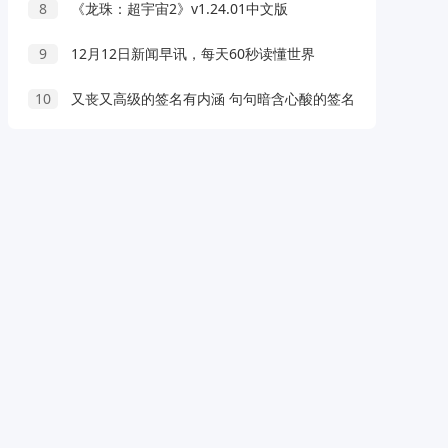
8
《龙珠：超宇宙2》v1.24.01中文版
9
12月12日新闻早讯，每天60秒读懂世界
10
又丧又高级的签名有内涵 句句暗含心酸的签名