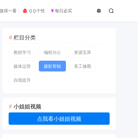
值得一看
ＱＱ个性
每日必买
栏目分类
教程学习
编程办公
资源宝库
媒体运营
摄影剪辑
美工修图
自我提升
小姐姐视频
点我看小姐姐视频