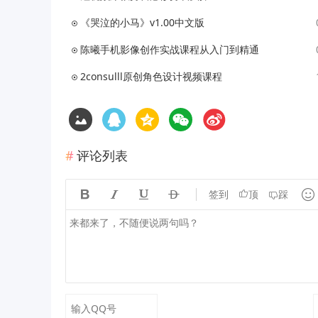
《哭泣的小马》v1.00中文版
陈曦手机影像创作实战课程从入门到精通
2consulll原创角色设计视频课程
评论列表





签到
顶
踩