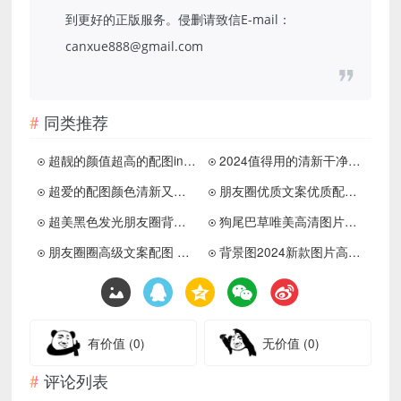
到更好的正版服务。侵删请致信E-mail：
canxue888@gmail.com
同类推荐
超靓的颜值超高的配图ins风 虽然辛苦但我还是想选择滚烫的人生
2024值得用的清新干净配图干净阳光 也许我不完美但是各花各有各花香
超爱的配图颜色清新又耐看 没有情绪的生活我很喜欢
朋友圈优质文案优质配图 很喜欢这组ins风背景图呀
超美黑色发光朋友圈背景图高清 舒适是我继续一切关系的标准
狗尾巴草唯美高清图片大全 狗尾巴草坚韧不被人了解的爱
朋友圈圈高级文案配图 周而复始该相逢的人会再相逢
背景图2024新款图片高清有质感 有多少分享欲就有多少爱意
有价值
(0)
无价值
(0)
评论列表