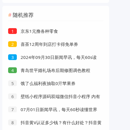
随机推荐
京东1元撸各种零食
1
喜茶12周年到店打卡得免单券
2
2024年09月30日新闻早讯，每天60s读
3
懂世界
青岛世平婚礼场布后期修图调色教程
4
饿了么福利夜抽取0亓苹果券
5
壁纸小程序源码双端微信抖音小程序 内有
6
教程
07月01日新闻早讯，每天60秒读懂世界
7
抖音黄V认证多少钱？有什么好处？抖音黄
8