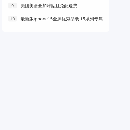
V认证哪个最容易通过？
美团美食叠加津贴且免配送费
9
最新版iphone15全屏优秀壁纸 15系列专属
10
很洋气的皮肤